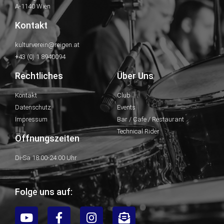
A-1140 Wien
Kontakt
kulturverein@reigen.at
+43 (0) 1 8940094
Rechtliches
Über Uns
Kontakt
Club
Datenschutz
Events
Impressum
Bar / Cafe / Restaurant
Technical Rider
Öffnungszeiten
Di-Sa 18:00-24:00 Uhr
Folge uns auf: