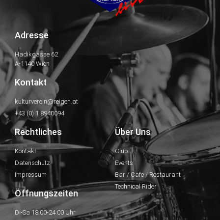
Adresse
Hadikgasse 62
A-1140 Wien
Kontakt
kulturverein@reigen.at
+43 (0) 1 8940094
Rechtliches
Über Uns
Kontakt
Club
Datenschutz
Events
Impressum
Bar / Cafe / Restaurant
Technical Rider
Öffnungszeiten
Di-Sa 18:00-24:00 Uhr