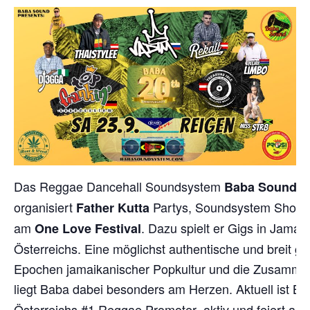
Das Reggae Dancehall Soundsystem
wu
Baba Sound
organisiert
Partys, Soundsystem Shows, 
Father Kutta
am
.
Dazu spielt er Gigs in Jamai
One Love Festival
Österreichs.
Eine möglichst authentische und breit g
Epochen jamaikanischer Popkultur und die Zusammena
liegt Baba dabei besonders am Herzen.
Aktuell ist B
Österreichs #1 Reggae Promoter- aktiv und feiert am