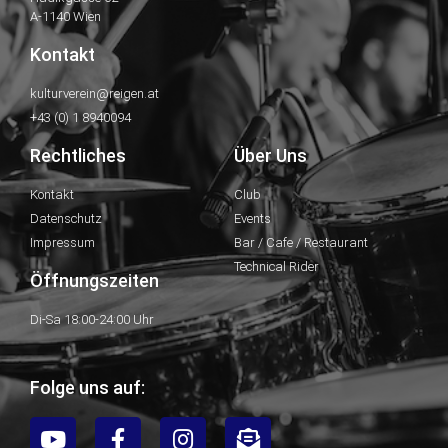
A-1140 Wien
Kontakt
kulturverein@reigen.at
+43 (0) 1 8940094
Rechtliches
Über Uns
Kontakt
Club
Datenschutz
Events
Impressum
Bar / Cafe / Restaurant
Technical Rider
Öffnungszeiten
Di-Sa 18:00-24:00 Uhr
Folge uns auf: