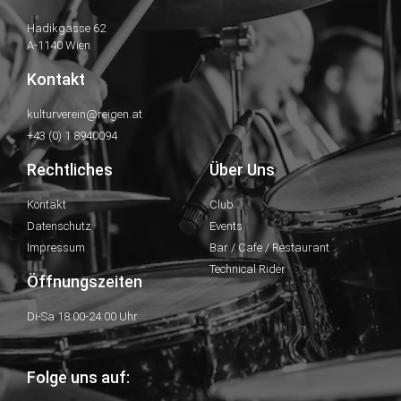
Hadikgasse 62
A-1140 Wien
Kontakt
kulturverein@reigen.at
+43 (0) 1 8940094
Rechtliches
Über Uns
Kontakt
Club
Datenschutz
Events
Impressum
Bar / Cafe / Restaurant
Technical Rider
Öffnungszeiten
Di-Sa 18:00-24:00 Uhr
Folge uns auf: