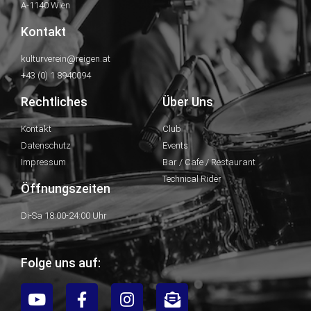
A-1140 Wien
Kontakt
kulturverein@reigen.at
+43 (0) 1 8940094
Rechtliches
Über Uns
Kontakt
Club
Datenschutz
Events
Impressum
Bar / Cafe / Restaurant
Technical Rider
Öffnungszeiten
Di-Sa 18:00-24:00 Uhr
Folge uns auf: