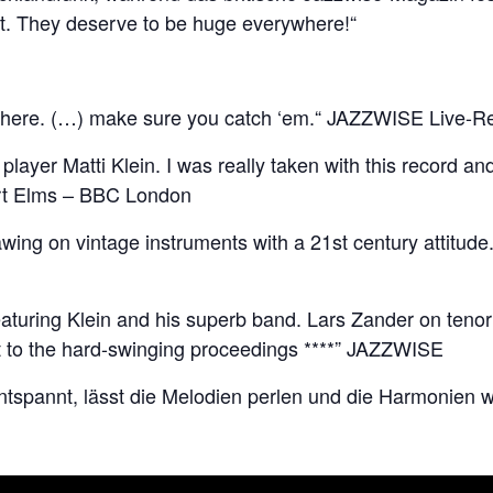
at. They deserve to be huge everywhere!“
here. (…) make sure you catch ‘em.“ JAZZWISE Live-R
layer Matti Klein. I was really taken with this record and
bert Elms – BBC London
awing on vintage instruments with a 21st century attitud
eaturing Klein and his superb band. Lars Zander on tenor 
t to the hard-swinging proceedings ****” JAZZWISE
g entspannt, lässt die Melodien perlen und die Harmonien 