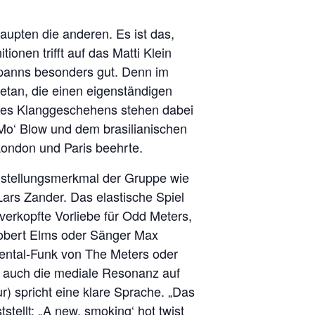
aupten die anderen. Es ist das,
onen trifft auf das Matti Klein
spanns besonders gut. Denn im
tan, die einen eigenständigen
 des Klanggeschehens stehen dabei
 Mo‘ Blow und dem brasilianischen
London und Paris beehrte.
instellungsmerkmal der Gruppe wie
ars Zander. Das elastische Spiel
verkopfte Vorliebe für Odd Meters,
obert Elms oder Sänger Max
mental-Funk von The Meters oder
 auch die mediale Resonanz auf
r) spricht eine klare Sprache. „Das
tellt: „A new, smoking‘ hot twist