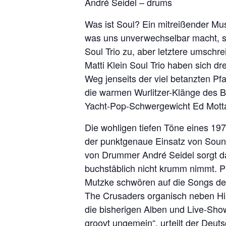
André Seidel – drums
Was ist Soul? Ein mitreißender Mus
was uns unverwechselbar macht, ste
Soul Trio zu, aber letztere umsch
Matti Klein Soul Trio haben sich
Weg jenseits der viel betanzten 
die warmen Wurlitzer-Klänge des B
Yacht-Pop-Schwergewicht Ed Motta 
Die wohligen tiefen Töne eines 19
der punktgenaue Einsatz von Sound
von Drummer André Seidel sorgt daf
buchstäblich nicht krumm nimmt. 
Mutzke schwören auf die Songs des
The Crusaders organisch neben H
die bisherigen Alben und Live-Shows
groovt ungemein“, urteilt der Deuts