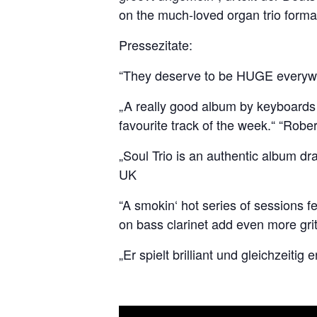
on the much-loved organ trio form
Pressezitate:
“They deserve to be HUGE everyw
„A really good album by keyboards p
favourite track of the week.“ “Ro
„Soul Trio is an authentic album dr
UK
“A smokin‘ hot series of sessions f
on bass clarinet add even more gri
„Er spielt brilliant und gleichzeiti