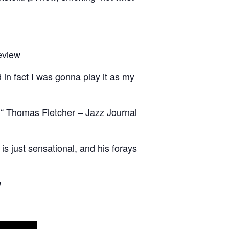
eview
 in fact I was gonna play it as my
e.“ Thomas Fletcher – Jazz Journal
is just sensational, and his forays
w