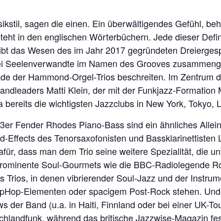
ikstil, sagen die einen. Ein überwältigendes Gefühl, beh
ht in den englischen Wörterbüchern. Jede dieser Definiti
reibt das Wesen des im Jahr 2017 gegründeten Dreierge
 drei Seelenverwandte im Namen des Grooves zusammenge
Pfade der Hammond-Orgel-Trios beschreiten. Im Zentrum
andleaders Matti Klein, der mit der Funkjazz-Formation
bereits die wichtigsten Jazzclubs in New York, Tokyo, 
73er Fender Rhodes Piano-Bass sind ein ähnliches Alle
-Effects des Tenorsaxofonisten und Bassklarinettisten L
ür, dass man dem Trio seine weitere Spezialität, die un
Prominente Soul-Gourmets wie die BBC-Radiolegende R
 Trios, in denen vibrierender Soul-Jazz und der Instru
ipHop-Elementen oder spacigem Post-Rock stehen. Und
 der Band (u.a. in Haiti, Finnland oder bei einer UK-Tou
chlandfunk, während das britische Jazzwise-Magazin fests