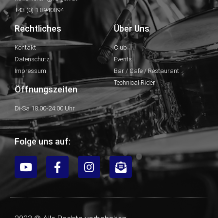
+43 (0) 1 8940094
Rechtliches
Über Uns
Kontakt
Club
Datenschutz
Events
Impressum
Bar / Cafe / Restaurant
Technical Rider
Öffnungszeiten
Di-Sa 18:00-24:00 Uhr
Folge uns auf: