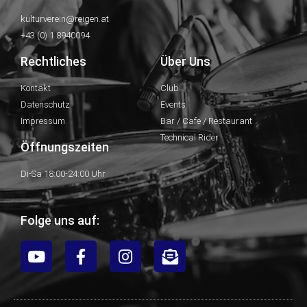
kulturverein@reigen.at
+43 (0) 1 8940094
Rechtliches
Über Uns
Kontakt
Club
Datenschutz
Events
Impressum
Bar / Cafe / Restaurant
Technical Rider
Öffnungszeiten
Di-Sa 18:00-24:00 Uhr
Folge uns auf: