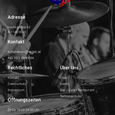
Adresse
Hadikgasse 62
A-1140 Wien
Kontakt
kulturverein@reigen.at
+43 (0) 1 8940094
Rechtliches
Über Uns
Kontakt
Club
Datenschutz
Events
Impressum
Bar / Cafe / Restaurant
Technical Rider
Öffnungszeiten
Di-Sa 18:00-24:00 Uhr