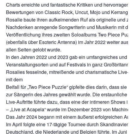
Charts erreichte und fantastische Kritiken und hervorragend
Bewertungen von Classic Rock, Uncut, Mojo und Kerrang erh
Rosalie baute ihren aufkeimenden Ruf als originelle und zu
Nachdenken anregende Songwriterin und Musikerin mit der
Veröffentlichung ihres zweiten Soloalbums Two Piece Puzzl
(ebenfalls über Esoteric Antenna) im Jahr 2022 weiter aus, 
allen Seiten gelobt wurde.
In den Jahren 2022 und 2023 gab ein umfangreiches und stra
Veranstaltungsorten und auf Festivals in ganz Großbritanni
Rosalies fesselnde, mitreißende und charismatische Live-
mit dem
Beifall für „Two Piece Puzzle“ gipfelte dies darin, dass s
zur Sängerin des Jahres gewählt wurde. Die erstaunliche 
Live-Auftritte führte dazu, dass eine der intimeren Shows 
– „Live at Acapela“ wurde im Dezember 2023 von Machine Elf
Das Jahr 2024 begann mit einem äußerst erfolgreichen Auftri
Im April folgte eine 17-tägige Tournee durch Skandinavien
Deutschland, die Niederlande und Belgien führte. Im Juni k