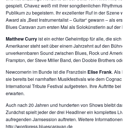
gespielt. Chavez weiß mit ihrer songdienlichen Rhythmusgita
Publikum zu begeistern. Ihr exzellenter Ruf in der Szene wur
Award als „Best Instrumentalist – Guitar“ gewann – als erst
Blues Caravan zum ersten Mal als Solokünstlerin auf der Bü
Matthew Curry
ist ein echter Geheimtipp für alle, die sich
Amerikaner steht seit über einem Jahrzehnt auf den Bühnen 
unverkennbaren Sound zwischen Blues, Rock und Americana.
Frampton, der Steve Miller Band, den Doobie Brothers oder
Newcomerin im Bunde ist die Französin
Elise Frank
. Als F
sie bereits bei namhaften Musikfestivals wie dem Cognac B
International Tribute Festival aufgetreten. Ihre Auftritte b
erwarten.
Auch nach 20 Jahren und hunderten von Shows bleibt das 
Zunächst spielt jeder der drei Headliner ein komplettes Liv
aufregenden Jamsession auftreten. Weitere Informationen üb
http://wordpress.bluescaravan.de