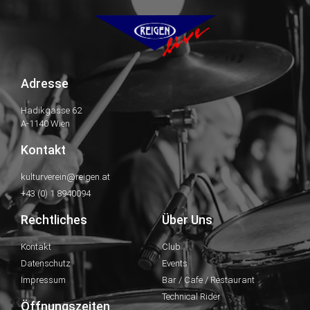
Adresse
Hadikgasse 62
A-1140 Wien
Kontakt
kulturverein@reigen.at
+43 (0) 1 8940094
Rechtliches
Über Uns
Kontakt
Club
Datenschutz
Events
Impressum
Bar / Cafe / Restaurant
Technical Rider
Öffnungszeiten