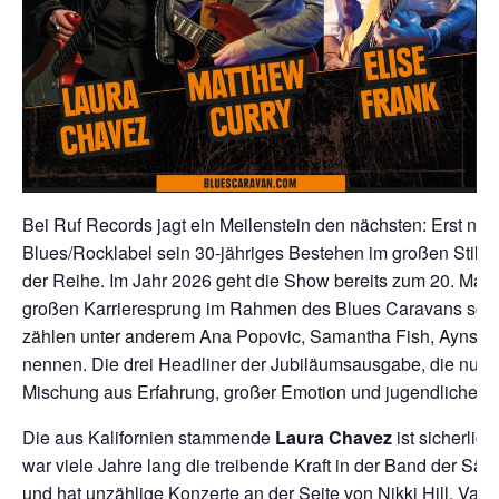
Bei Ruf Records jagt ein Meilenstein den nächsten: Erst neul
Blues/Rocklabel sein 30-jähriges Bestehen im großen Stil, 
der Reihe. Im Jahr 2026 geht die Show bereits zum 20. Mal a
großen Karrieresprung im Rahmen des Blues Caravans schaf
zählen unter anderem Ana Popovic, Samantha Fish, Aynsley 
nennen. Die drei Headliner der Jubiläumsausgabe, die nun i
Mischung aus Erfahrung, großer Emotion und jugendlicher F
Die aus Kalifornien stammende
Laura Chavez
ist sicherlic
war viele Jahre lang die treibende Kraft in der Band der 
und hat unzählige Konzerte an der Seite von Nikki Hill, Van