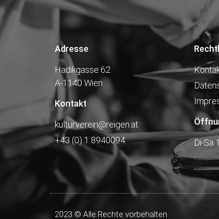
Adresse
Recht
Hadikgasse 62
Konta
A-1140 Wien
Daten
Impre
Kontakt
Öffnu
kulturverein@reigen.at
+43 (0) 1 8940094
Di-Sa 
2023 © Alle Rechte vorbehalten