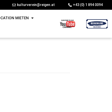
kulturverein@reigen.at
+43 (0) 1 894 0094
OCATION MIETEN