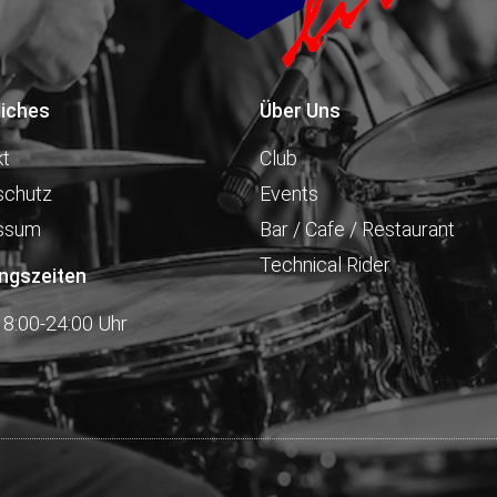
liches
Über Uns
kt
Club
schutz
Events
ssum
Bar / Cafe / Restaurant
Technical Rider
ngszeiten
18:00-24:00 Uhr