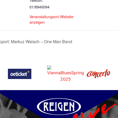
Telefon:
01/8940094
Veranstaltungsort-Website
anzeigen
rt: Markuz Walach – One Man Band