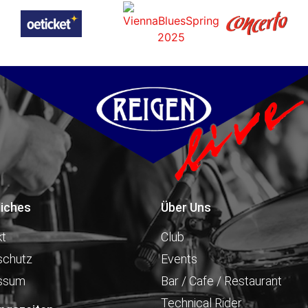
liches
Über Uns
kt
Club
schutz
Events
ssum
Bar / Cafe / Restaurant
Technical Rider